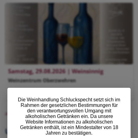
Samstag, 29.08.2026 | Weinsinnig
Weinzentrum Oberzwehren
Weiterlesen …
Die Weinhandlung Schluckspecht setzt sich im
Rahmen der gesetzlichen Bestimmungen für
den verantwortungsvollen Umgang mit
alle Veranstaltungen
alkoholischen Getränken ein. Da unsere
Website Informationen zu alkoholischen
Getränken enthält, ist ein Mindestalter von 18
Unsere Wein-Empfehlungen
Jahren zu bestätigen.