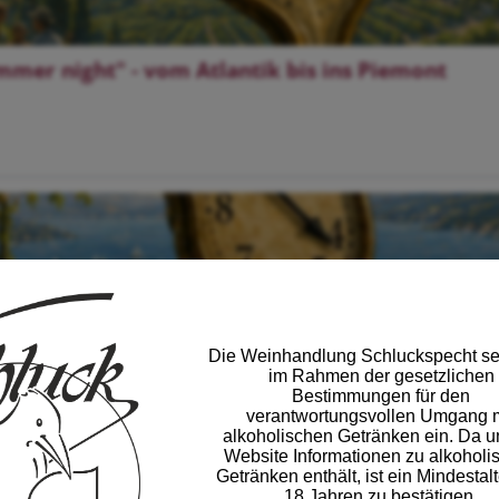
ummer night" - vom Atlantik bis ins Piemont
Die Weinhandlung Schluckspecht set
im Rahmen der gesetzlichen
Bestimmungen für den
verantwortungsvollen Umgang m
summer night" - vom Atlantik bis ins Piemont
alkoholischen Getränken ein. Da u
Website Informationen zu alkoholi
Getränken enthält, ist ein Mindestal
18 Jahren zu bestätigen.