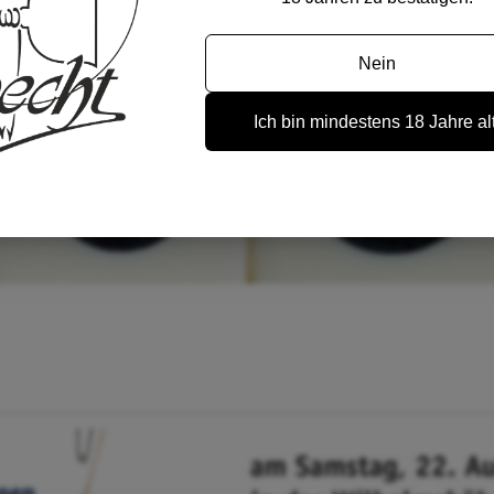
Nein
Ich bin mindestens 18 Jahre alt