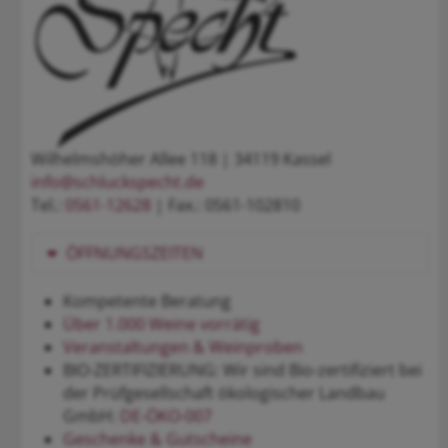
Wilhelmshöher Allee 118 | 34119 Kassel
info@schluckspecht.de
Tel.:
0561-12628
| Fax.: 0561-102810
ÖFFNUNGSZEITEN
Kompetente Beratung
Über 1.000 Weine vorrätig
Veranstaltungen & Weinproben
BIO-ZERTIFIZIERUNG: Wir sind Bio-zertifiziert bei
der Prüfgesellschaft ökologischer Landbau
GmbH:
DE-ÖKO-007
Geschenke & Gutscheine