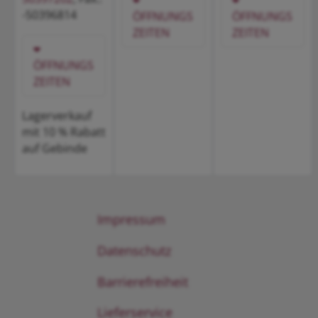
-50396814
ÖFFNUNGS
ÖFFNUNGS
ZEITEN
ZEITEN
ÖFFNUNGS
ZEITEN
Lagerverkauf
mit 10 % Rabatt
auf Gebinde
Impressum
Datenschutz
Barrierefreiheit
Lieferservice