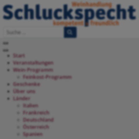
Start
Veranstaltungen
Wein-Programm
Feinkost-Programm
Geschenke
Über uns
Länder
Italien
Frankreich
Deutschland
Österreich
Spanien