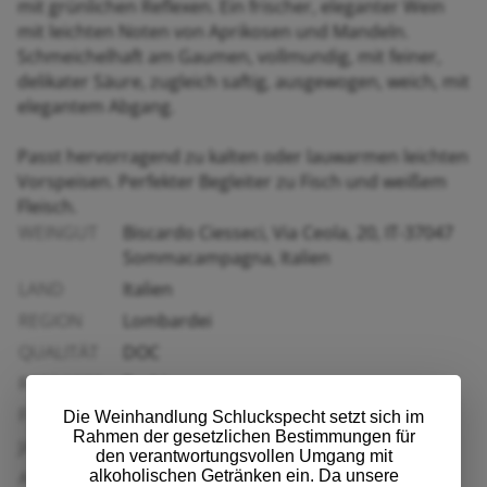
mit grünlichen Reflexen. Ein frischer, eleganter Wein
mit leichten Noten von Aprikosen und Mandeln.
Schmeichelhaft am Gaumen, vollmundig, mit feiner,
delikater Säure, zugleich saftig, ausgewogen, weich, mit
elegantem Abgang.
Passt hervorragend zu kalten oder lauwarmen leichten
Vorspeisen. Perfekter Begleiter zu Fisch und weißem
Fleisch.
WEINGUT
Biscardo Ciesseci, Via Ceola, 20, IT-37047
Sommacampagna, Italien
LAND
Italien
REGION
Lombardei
QUALITÄT
DOC
REBSORTE
Turbiana
FLASCHE
0,75 l
Die Weinhandlung Schluckspecht setzt sich im
Rahmen der gesetzlichen Bestimmungen für
JAHRGANG
2025
den verantwortungsvollen Umgang mit
alkoholischen Getränken ein. Da unsere
ALKOHOL
12,5 % Vol.