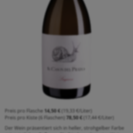
Preis pro Flasche
14,50 €
(19,33 €/Liter)
Preis pro Kiste (6 Flaschen)
78,50 €
(17,44 €/Liter)
Der Wein präsentiert sich in heller, strohgelber Farbe