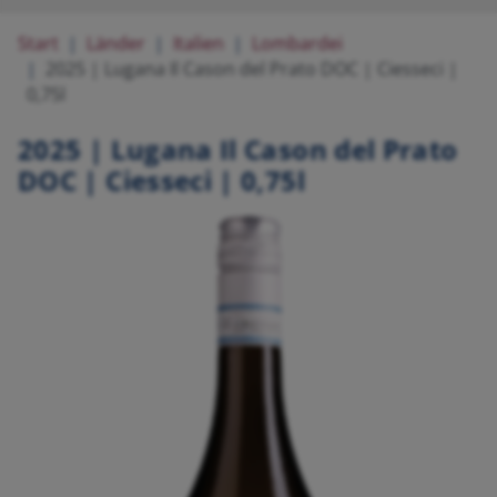
Start
Länder
Italien
Lombardei
2025 | Lugana Il Cason del Prato DOC | Ciesseci |
0,75l
2025 | Lugana Il Cason del Prato
DOC | Ciesseci | 0,75l