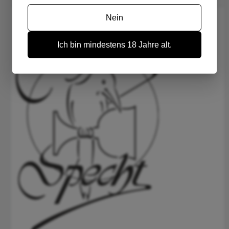
Nein
Ich bin mindestens 18 Jahre alt.