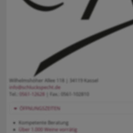
Wilhelmshöher Allee 118 | 34119 Kassel
info@schluckspecht.de
Tel.:
0561-12628
| Fax.: 0561-102810
ÖFFNUNGSZEITEN
Kompetente Beratung
Über 1.000 Weine vorrätig