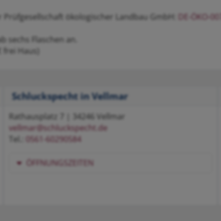
der Prüfgesellschaft ökologischer Landbau GmbH:
DE-ÖKO-00
ab sechs Flaschen an.
 frei Haus)
Schluckspecht in Vellmar
Rathausplatz 7 | 34246 Vellmar
vellmar@schluckspecht.de
Tel.:
0561-60290584
ÖFFNUNGSZEITEN