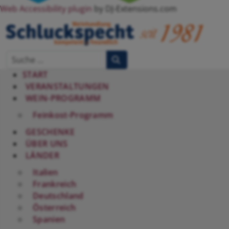
Web Accessibility plugin
by DJ-Extensions.com
START
VERANSTALTUNGEN
WEIN-PROGRAMM
Feinkost-Programm
GESCHENKE
ÜBER UNS
LÄNDER
Italien
Frankreich
Deutschland
Österreich
Spanien