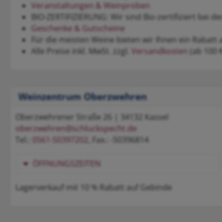
Veranstaltungen & Weinproben
BIO-ZERTIFIZIERUNG: Wir sind Bio-zertifiziert bei 
Geschenke & Gutscheine
Für die meisten Weine bieten wir Ihnen ein Rabatt 
Alle Preise inkl. MwSt. zzgl.
Versandkosten
(ab 100 €
Weinzentrum Oberzwehren
Oberzwehrener Straße 26 | 34132 Kassel
oberzwehren@schluckspecht.de
Tel.:
0561-50397202
, Fax.: -50396814
ÖFFNUNGSZEITEN
Lagerverkauf mit 10 % Rabatt auf Gebinde