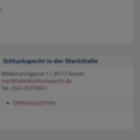
7
Schluckspecht in der Markthalle
Wildemannsgasse 1 | 34117 Kassel
markthalle@schluckspecht.de
Tel.:
0561-82078851
ÖFFNUNGSZEITEN