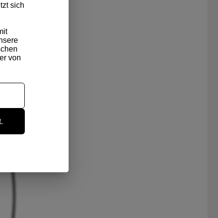
zt sich
it
nsere
schen
ter von
.