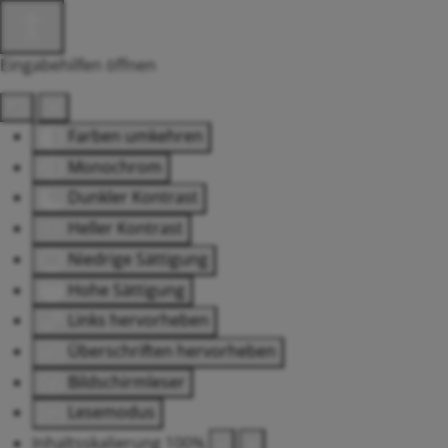
Eingabehilfen öffnen
Farben umkehren
Monochrom
Dunkler Kontrast
Heller Kontrast
Niedrige Sättigung
Hohe Sättigung
Links hervorheben
Überschriften hervorheben
Bildschirmleser
Lesemodus
Inhaltsskalierung
100
%