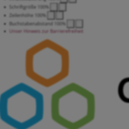
Schriftgröße
100
%
Zeilenhöhe
100
%
Buchstabenabstand
100
%
Unser Hinweis zur Barrierefreiheit