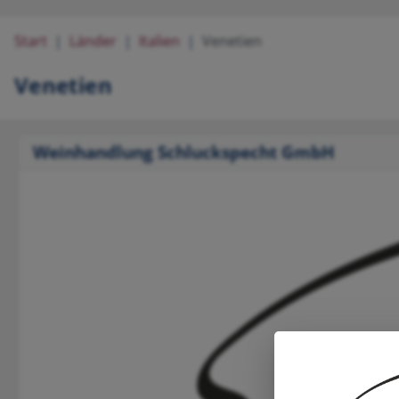
Start
Länder
Italien
Venetien
Venetien
Weinhandlung Schluckspecht GmbH