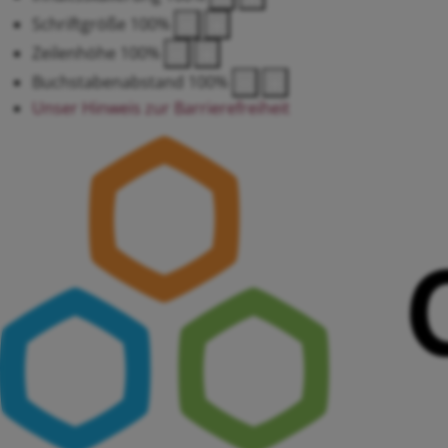
Schriftgröße
100
%
Zeilenhöhe
100
%
Buchstabenabstand
100
%
Unser Hinweis zur Barrierefreiheit