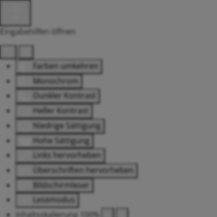
Eingabehilfen öffnen
Farben umkehren
Monochrom
Dunkler Kontrast
Heller Kontrast
Niedrige Sättigung
Hohe Sättigung
Links hervorheben
Überschriften hervorheben
Bildschirmleser
Lesemodus
Inhaltsskalierung
100
%