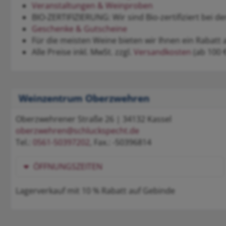
Veranstaltungen & Weinproben
BIO-ZERTIFIZIERUNG: Wir sind Bio-zertifiziert bei 
Geschenke & Gutscheine
Für die meisten Weine bieten wir Ihnen ein Rabatt 
Alle Preise inkl. MwSt. zzgl.
Versandkosten
(ab 100 €
Weinzentrum Oberzwehren
Oberzwehrener Straße 26 | 34132 Kassel
oberzwehren@schluckspecht.de
Tel.:
0561-50397202
, Fax.: -50396814
ÖFFNUNGSZEITEN
Lagerverkauf mit 10 % Rabatt auf Gebinde