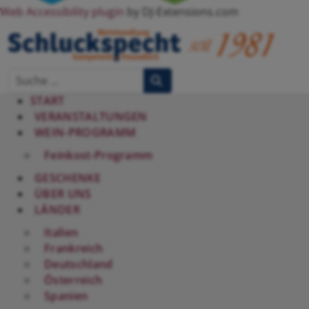
Web Accessibility plugin
by DJ-Extensions.com
START
VERANSTALTUNGEN
WEIN-PROGRAMM
Feinkost-Programm
GESCHENKE
ÜBER UNS
LÄNDER
Italien
Frankreich
Deutschland
Österreich
Spanien