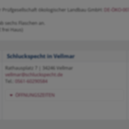
der Prüfgesellschaft ökologischer Landbau GmbH:
DE-ÖKO-00
ab sechs Flaschen an.
 frei Haus)
Schluckspecht in Vellmar
Rathausplatz 7 | 34246 Vellmar
vellmar@schluckspecht.de
Tel.:
0561-60290584
ÖFFNUNGSZEITEN