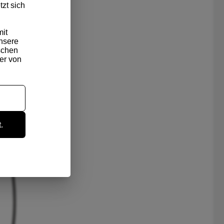
zt sich
it
nsere
schen
ter von
.