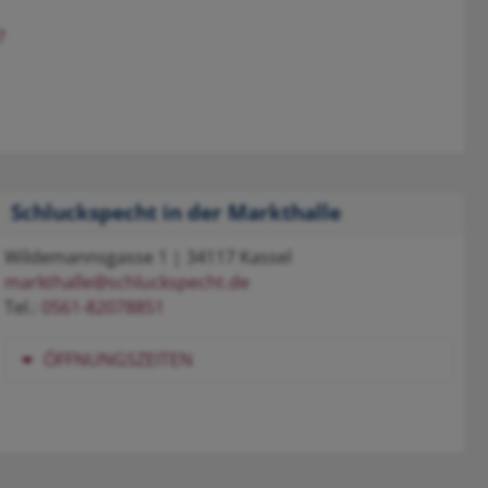
7
Schluckspecht in der Markthalle
Wildemannsgasse 1 | 34117 Kassel
markthalle@schluckspecht.de
Tel.:
0561-82078851
ÖFFNUNGSZEITEN