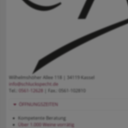
Wilhelmshöher Allee 118 | 34119 Kassel
info@schluckspecht.de
Tel.:
0561-12628
| Fax.: 0561-102810
ÖFFNUNGSZEITEN
Kompetente Beratung
Über 1.000 Weine vorrätig