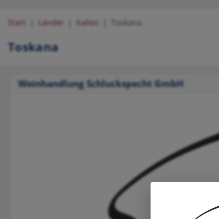
Start
Länder
Italien
Toskana
Toskana
Weinhandlung Schluckspecht GmbH