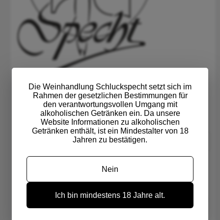
Die Weinhandlung Schluckspecht setzt sich im
Wilhelmshöher Allee 118 | 34119 Kassel
Rahmen der gesetzlichen Bestimmungen für
den verantwortungsvollen Umgang mit
info@schluckspecht.de
alkoholischen Getränken ein. Da unsere
Tel.:
0561-12628
| Fax.: 0561-102810
Website Informationen zu alkoholischen
Getränken enthält, ist ein Mindestalter von 18
Jahren zu bestätigen.
ÖFFNUNGSZEITEN
Kompetente Beratung
Nein
Über 1.000 Weine vorrätig
Veranstaltungen & Weinproben
Ich bin mindestens 18 Jahre alt.
BIO-ZERTIFIZIERUNG: Wir sind Bio-zertifiziert bei
der Prüfgesellschaft ökologischer Landbau